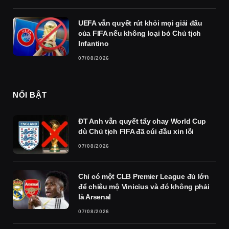
UEFA vẫn quyết rút khỏi mọi giải đấu
của FIFA nếu không loại bỏ Chủ tịch
Infantino
07/08/2026
NỔI BẬT
ĐT Anh vẫn quyết tẩy chay World Cup
dù Chủ tịch FIFA đã cúi đầu xin lỗi
07/08/2026
Chỉ có một CLB Premier League đủ lớn
để chiêu mộ Vinicius và đó không phải
là Arsenal
07/08/2026