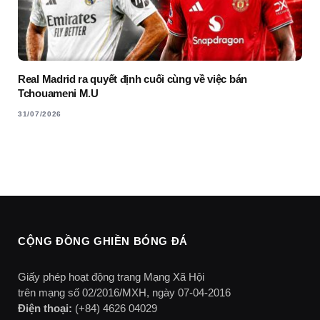
Real Madrid ra quyết định cuối cùng về việc bán
Tchouameni M.U
31/07/2026
CỘNG ĐỒNG GHIỀN BÓNG ĐÁ
Giấy phép hoạt động trang Mạng Xã Hội
trên mạng số 02/2016/MXH, ngày 07-04-2016
Điện thoại:
(+84) 4626 04029