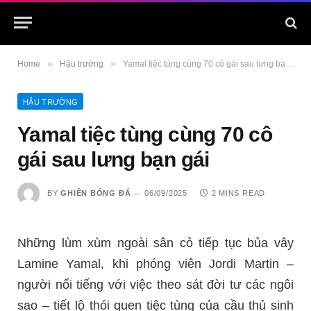
»
»
Home
Hậu trường
Yamal tiệc tùng cùng 70 cô gái sau lưng bạn gái
HẬU TRƯỜNG
Yamal tiệc tùng cùng 70 cô
gái sau lưng bạn gái
BY
GHIỀN BÓNG ĐÁ
06/09/2025
2 MINS READ
Những lùm xùm ngoài sân cỏ tiếp tục bủa vây
Lamine Yamal, khi phóng viên Jordi Martin –
người nổi tiếng với việc theo sát đời tư các ngôi
sao – tiết lộ thói quen tiệc tùng của cầu thủ sinh