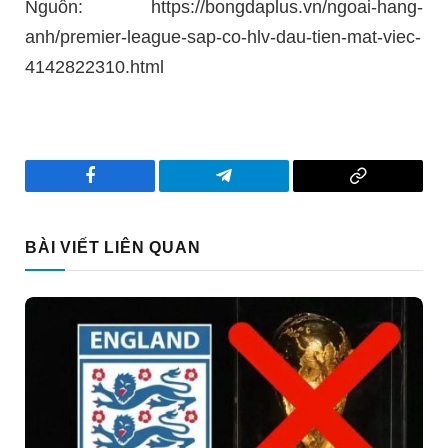
Nguồn: https://bongdaplus.vn/ngoai-hang-
anh/premier-league-sap-co-hlv-dau-tien-mat-viec-
4142822310.html
Facebook
Telegram
Copy
Link
BÀI VIẾT LIÊN QUAN