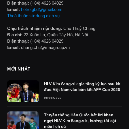
Điện thoại:
(+84) 4626 04029
Email:
hotro.gbd@gmail.com
Thoả thuận sử dụng dịch vụ
Chịu trách nhiệm nội dung:
Chu Thuỷ Chung
Địa chỉ:
22 Xuân La, Quận Tây Hồ, Hà Nội
Điện thoại:
(+84) 4626 04029
Email:
chung.chu@maxgroup.vn
MỚI NHẤT
HLV Kim Sang-sik gia tăng kỷ lục sau khi
đưa Việt Nam vào bán kết AFF Cup 2026
08/08/2026
Truyền thông Hàn Quốc hết lời khen
ngợi HLV Kim Sang-sik, hướng tới cột
mốc lịch sử