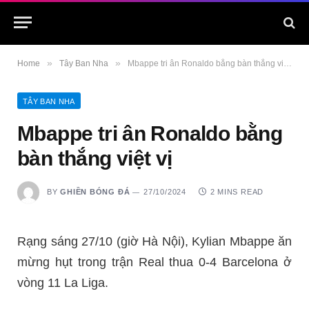
»
»
Home
Tây Ban Nha
Mbappe tri ân Ronaldo bằng bàn thắng việt vị
TÂY BAN NHA
Mbappe tri ân Ronaldo bằng
bàn thắng việt vị
BY
GHIỀN BÓNG ĐÁ
27/10/2024
2 MINS READ
Rạng sáng 27/10 (giờ Hà Nội), Kylian Mbappe ăn
mừng hụt trong trận Real thua 0-4 Barcelona ở
vòng 11 La Liga.