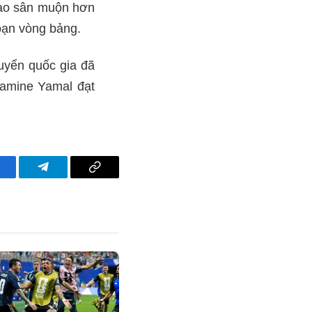
vào sân muộn hơn
đoạn vòng bảng.
tuyển quốc gia đã
Lamine Yamal đạt
acebook
Telegram
Copy
Link