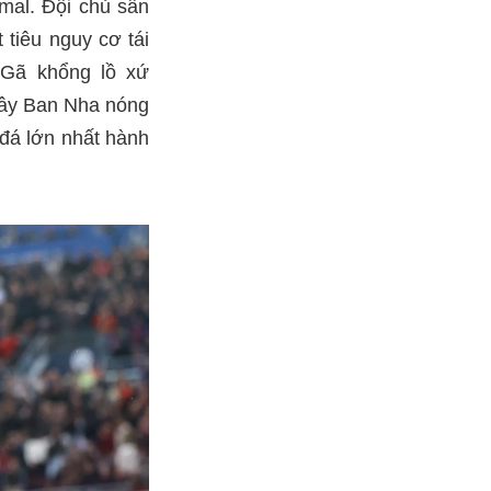
mal. Đội chủ sân
 tiêu nguy cơ tái
 Gã khổng lồ xứ
 Tây Ban Nha nóng
 đá lớn nhất hành