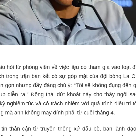
u hỏi từ phóng viên về việc liệu có tham gia vào loạt đ
ch trong trận bán kết có sự góp mặt của đội bóng La C
gắn gọn nhưng đầy đáng chú ý: “Tôi sẽ không đụng đến 
up diễn ra.” Động thái dứt khoát này cho thấy ngôi sa
ỳ nghiêm túc và có trách nhiệm với quá trình điều trị 
ng mà anh không may dính phải từ cuối tháng 4.
tin thân cận từ truyền thông xứ đấu bò, ban lãnh đạ