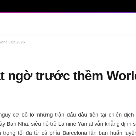
World Cup 2026
ất ngờ trước thềm Wor
guy cơ bỏ lỡ những trận đấu đầu tiên tại chiến dịc
ây Ban Nha, siêu hổ trẻ Lamine Yamal vẫn khẳng định 
n trọng tối đa từ cả phía Barcelona lẫn ban huấn luy