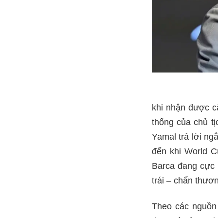
khi nhận được câ
thống của chủ tị
Yamal trả lời n
đến khi World C
Barca đang cực k
trái – chấn thươ
Theo các nguồn 