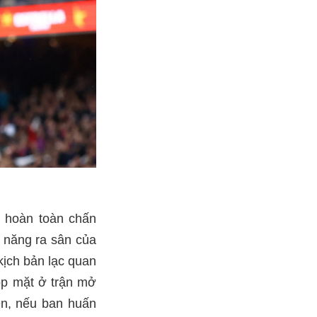
c hoàn toàn chấn
ả năng ra sân của
kịch bản lạc quan
góp mặt ở trận mở
n, nếu ban huấn