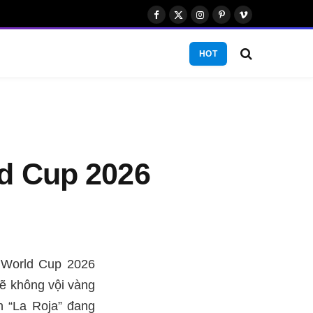
Facebook
X
Instagram
Pinterest
Vimeo
(Twitter)
HOT
ld Cup 2026
h World Cup 2026
sẽ không vội vàng
ện “La Roja” đang