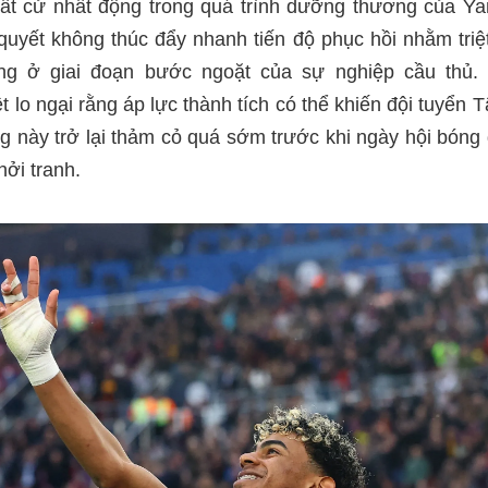
hất cử nhất động trong quá trình dưỡng thương của Ya
yết không thúc đẩy nhanh tiến độ phục hồi nhằm triệt
ng ở giai đoạn bước ngoặt của sự nghiệp cầu thủ.
ệt lo ngại rằng áp lực thành tích có thể khiến đội tuyển
g này trở lại thảm cỏ quá sớm trước khi ngày hội bóng
hởi tranh.