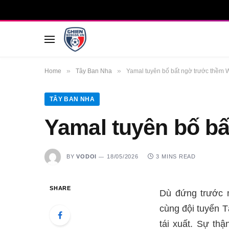
»
»
Home
Tây Ban Nha
Yamal tuyên bố bất ngờ trước thềm 
TÂY BAN NHA
Yamal tuyên bố b
BY
VODOI
18/05/2026
3 MINS READ
SHARE
Dù đứng trước n
cùng đội tuyển T
tái xuất. Sự thậ