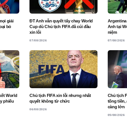
ọi giải
ĐT Anh vẫn quyết tẩy chay World
Argentina
oại bỏ
Cup dù Chủ tịch FIFA đã cúi đầu
Anh tại W
xin lỗi
niệm
07/08/2026
07/08/2026
kết World
Chủ tịch FIFA xin lỗi nhưng nhất
Chủ tịch 
y phiếu
quyết không từ chức
tống tiền,
càng lớn
06/08/2026
05/08/2026