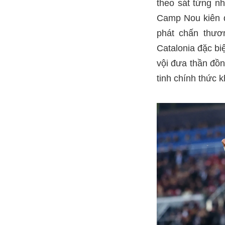
theo sát từng n
Camp Nou kiên qu
phát chấn thươ
Catalonia đặc bi
vội đưa thần đồn
tinh chính thức k