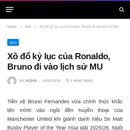
»
»
Home
Anh
Xô đổ kỷ lục của Ronaldo, Bruno đi vào lịch sử MU
ANH
Xô đổ kỷ lục của Ronaldo,
Bruno đi vào lịch sử MU
BY
VODOI
16/05/2026
3 MINS READ
Tiền vệ Bruno Fernandes vừa chính thức khắc
tên mình vào ngôi đền huyền thoại của
Manchester United khi giành danh hiệu Sir Matt
Busby Player of the Year mùa giải 2025/26. Ngôi