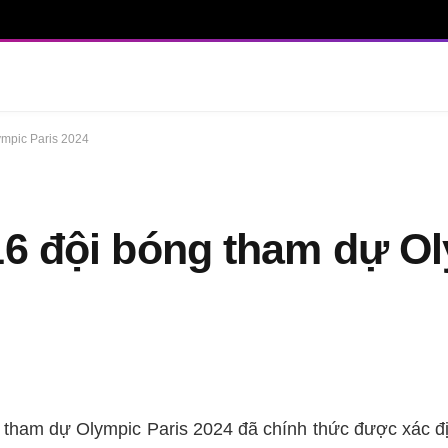
ympic Paris 2024
16 đội bóng tham dự Ol
tham dự Olympic Paris 2024 đã chính thức được xác đị