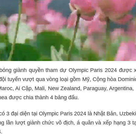
bóng giành quyền tham dự Olympic Paris 2024 được x
đội tuyển vượt qua vòng loại gồm Mỹ, Cộng hòa Domini
 Maroc, Ai Cập, Mali, New Zealand, Paraguay, Argentina,
nea được chia thành 4 bảng đấu.
ó 3 đại diện tại Olympic Paris 2024 là Nhật Bản, Uzbeki
ng lần lượt giành chức vô địch, á quân và xếp hạng 3 t
.