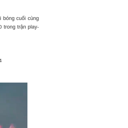
i bóng cuối cùng
 trong trận play-