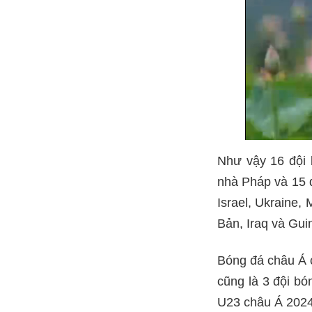
Như vậy 16 đội 
nhà Pháp và 15 
Israel, Ukraine,
Bản, Iraq và Gui
Bóng đá châu Á c
cũng là 3 đội bó
U23 châu Á 2024