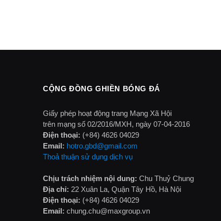
CỘNG ĐỒNG GHIỀN BÓNG ĐÁ
Giấy phép hoạt động trang Mạng Xã Hội
trên mạng số 02/2016/MXH, ngày 07-04-2016
Điện thoại:
(+84) 4626 04029
Email:
hotro.gbd@gmail.com
Thoả thuận sử dụng dịch vụ
Chịu trách nhiệm nội dung:
Chu Thuỷ Chung
Địa chỉ:
22 Xuân La, Quận Tây Hồ, Hà Nội
Điện thoại:
(+84) 4626 04029
Email:
chung.chu@maxgroup.vn