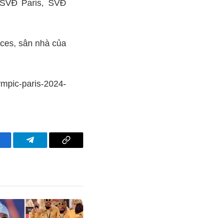
 SVĐ Paris, SVĐ
nces, sân nhà của
ic-paris-2024-
acebook
Telegram
Copy
Link