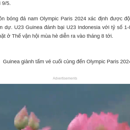
i 9/5.
môn bóng đá nam Olympic Paris 2024 xác định được độ
 dự. U23 Guinea đánh bại U23 Indonesia với tỷ số 1-0
mặt ở Thế vận hội mùa hè diễn ra vào tháng 8 tới.
Advertisements