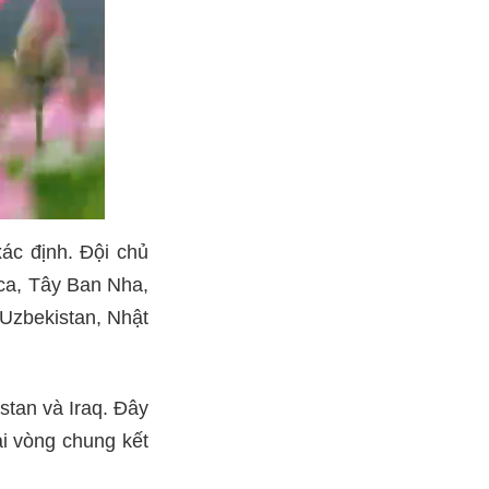
ác định. Đội chủ
ca, Tây Ban Nha,
 Uzbekistan, Nhật
stan và Iraq. Đây
ại vòng chung kết