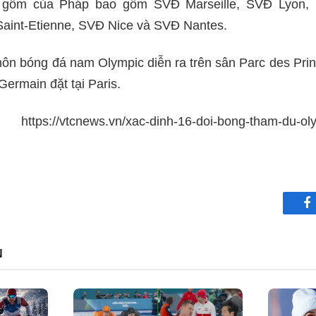
ố gồm của Pháp bao gồm SVĐ Marseille, SVĐ Lyon,
aint-Etienne, SVĐ Nice và SVĐ Nantes.
ôn bóng đá nam Olympic diễn ra trên sân Parc des Pri
Germain đặt tại Paris.
//vtcnews.vn/xac-dinh-16-doi-bong-tham-du-olymp
F
N