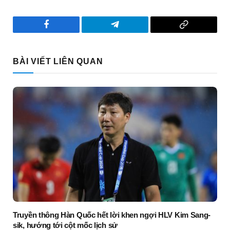
Facebook
Telegram
Copy
Link
BÀI VIẾT LIÊN QUAN
Truyền thông Hàn Quốc hết lời khen ngợi HLV Kim Sang-
sik, hướng tới cột mốc lịch sử