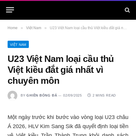
»
»
Home
Việt Nam
U23 Việt Nam loại cầu thủ Việt kiều đắt giá nhất vì chuyên môn
VIỆT NAM
U23 Việt Nam loại cầu thủ
Việt kiều đắt giá nhất vì
chuyên môn
BY
GHIỀN BÓNG ĐÁ
02/09/2025
2 MINS READ
Một ngày trước khi bước vào vòng loại U23 châu
Á 2026, HLV Kim Sang Sik đã quyết định loại tiền
vệ Việt kiều Trần Thành Trung khỏi danh sách