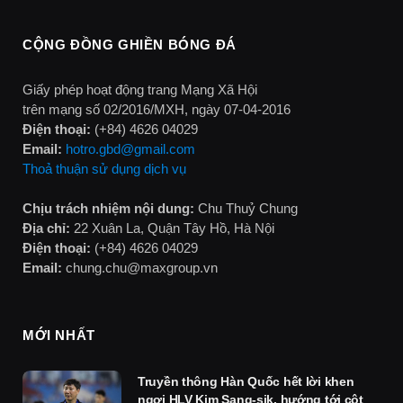
CỘNG ĐỒNG GHIỀN BÓNG ĐÁ
Giấy phép hoạt động trang Mạng Xã Hội
trên mạng số 02/2016/MXH, ngày 07-04-2016
Điện thoại:
(+84) 4626 04029
Email:
hotro.gbd@gmail.com
Thoả thuận sử dụng dịch vụ
Chịu trách nhiệm nội dung:
Chu Thuỷ Chung
Địa chỉ:
22 Xuân La, Quận Tây Hồ, Hà Nội
Điện thoại:
(+84) 4626 04029
Email:
chung.chu@maxgroup.vn
MỚI NHẤT
Truyền thông Hàn Quốc hết lời khen
ngợi HLV Kim Sang-sik, hướng tới cột