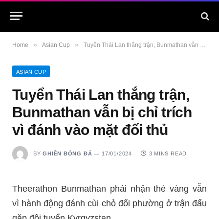
»
»
Home
Asian Cup
Tuyển Thái Lan thắng trận, Bunmathan vẫn bị chỉ trích vì đánh vào mặt đối thủ
ASIAN CUP
Tuyển Thái Lan thắng trận,
Bunmathan vẫn bị chỉ trích
vì đánh vào mặt đối thủ
BY
GHIỀN BÓNG ĐÁ
17/01/2024
3 MINS READ
Theerathon Bunmathan phải nhận thẻ vàng vẫn
vì hành động đánh cùi chỏ đối phường ở trận đấu
gặp đội tuyển Kyrgyzstan.