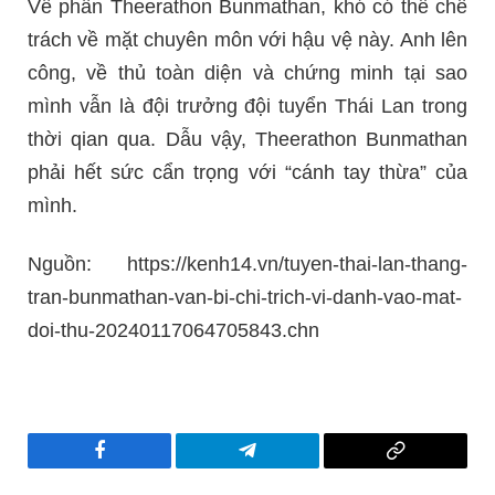
Về phần Theerathon Bunmathan, khó có thể chê
trách về mặt chuyên môn với hậu vệ này. Anh lên
công, về thủ toàn diện và chứng minh tại sao
mình vẫn là đội trưởng đội tuyển Thái Lan trong
thời qian qua. Dẫu vậy, Theerathon Bunmathan
phải hết sức cẩn trọng với “cánh tay thừa” của
mình.
Nguồn: https://kenh14.vn/tuyen-thai-lan-thang-
tran-bunmathan-van-bi-chi-trich-vi-danh-vao-mat-
doi-thu-20240117064705843.chn
Facebook
Telegram
Copy