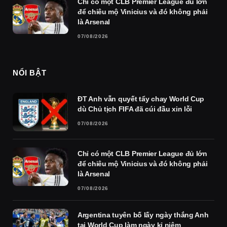
Chỉ có một CLB Premier League đủ lớn
để chiêu mộ Vinicius và đó không phải
là Arsenal
07/08/2026
NỔI BẬT
ĐT Anh vẫn quyết tẩy chay World Cup
dù Chủ tịch FIFA đã cúi đầu xin lỗi
07/08/2026
Chỉ có một CLB Premier League đủ lớn
để chiêu mộ Vinicius và đó không phải
là Arsenal
07/08/2026
Argentina tuyên bố lấy ngày thắng Anh
tại World Cup làm ngày kỉ niệm