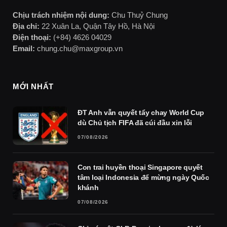
Chịu trách nhiệm nội dung:
Chu Thuỷ Chung
Địa chỉ:
22 Xuân La, Quận Tây Hồ, Hà Nội
Điện thoại:
(+84) 4626 04029
Email:
chung.chu@maxgroup.vn
MỚI NHẤT
ĐT Anh vẫn quyết tẩy chay World Cup
dù Chủ tịch FIFA đã cúi đầu xin lỗi
07/08/2026
Con trai huyền thoại Singapore quyết
tâm loại Indonesia để mừng ngày Quốc
khánh
07/08/2026