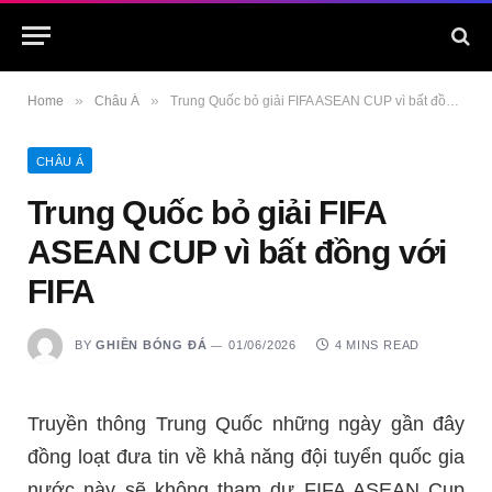
»
»
Home
Châu Á
Trung Quốc bỏ giải FIFA ASEAN CUP vì bất đồng với FIFA
CHÂU Á
Trung Quốc bỏ giải FIFA
ASEAN CUP vì bất đồng với
FIFA
BY
GHIỀN BÓNG ĐÁ
01/06/2026
4 MINS READ
Truyền thông Trung Quốc những ngày gần đây
đồng loạt đưa tin về khả năng đội tuyển quốc gia
nước này sẽ không tham dự FIFA ASEAN Cup