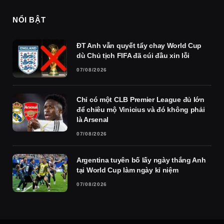
NỔI BẬT
ĐT Anh vẫn quyết tẩy chay World Cup
dù Chủ tịch FIFA đã cúi đầu xin lỗi
07/08/2026
Chỉ có một CLB Premier League đủ lớn
để chiêu mộ Vinicius và đó không phải
là Arsenal
07/08/2026
Argentina tuyên bố lấy ngày thắng Anh
tại World Cup làm ngày kỉ niệm
07/08/2026