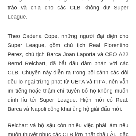
trào và chia cho các CLB không dự Super
League.
Theo Cadena Cope, những người đại diện cho
Super League, gồm chủ tịch Real Florentino
Perez, chủ tịch Barca Joan Laporta và CEO A22
Bernd Reichart, đã bắt đầu đàm phán với các
CLB. Chuyện này diễn ra trong bối cảnh các đội
đều lo ngại trừng phạt từ UEFA và FIFA, nên vẫn
im tiếng hoặc thậm chí tuyên bố họ không muốn
dính líu tới Super League. Hiện mới có Real,
Barca và Napoli công khai ủng hộ giải đấu mới.
Reichart và bộ sậu còn nhiều việc phải làm nếu
muốn thuyết phục các CLB lớn nhất châu Âu, đặc