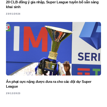
20 CLB đồng ý gia nhập, Super League tuyên bố sẵn sàng
khai sinh
23/01/2024
Án phạt cực nặng được đưa ra cho các đội dự Super
League
29/12/2023