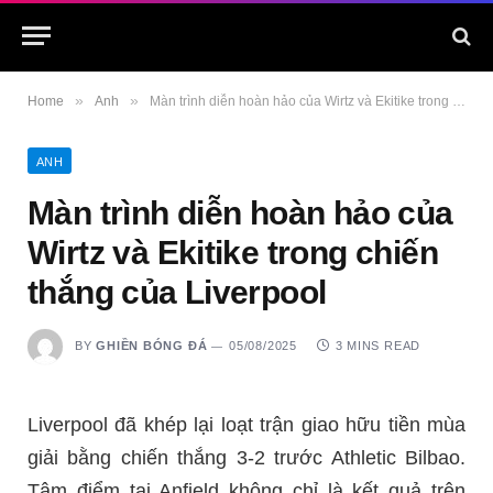
»
»
Home
Anh
Màn trình diễn hoàn hảo của Wirtz và Ekitike trong chiến thắng của Liverpool
ANH
Màn trình diễn hoàn hảo của
Wirtz và Ekitike trong chiến
thắng của Liverpool
BY
GHIỀN BÓNG ĐÁ
05/08/2025
3 MINS READ
Liverpool đã khép lại loạt trận giao hữu tiền mùa
giải bằng chiến thắng 3-2 trước Athletic Bilbao.
Tâm điểm tại Anfield không chỉ là kết quả trên