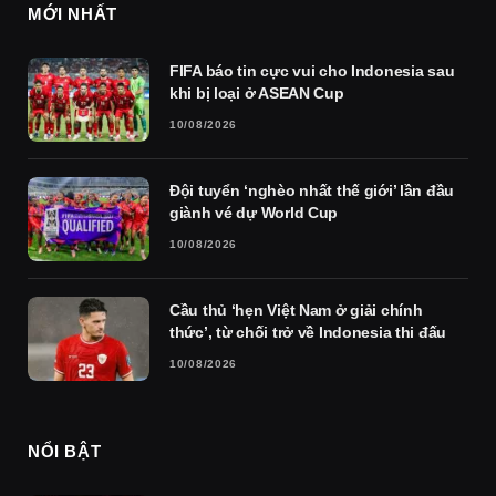
MỚI NHẤT
FIFA báo tin cực vui cho Indonesia sau
khi bị loại ở ASEAN Cup
10/08/2026
Đội tuyển ‘nghèo nhất thế giới’ lần đầu
giành vé dự World Cup
10/08/2026
Cầu thủ ‘hẹn Việt Nam ở giải chính
thức’, từ chối trở về Indonesia thi đấu
10/08/2026
NỔI BẬT