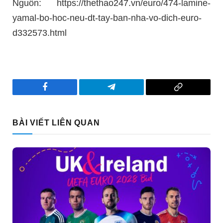
Nguồn: https://thethao247.vn/euro/474-lamine-
yamal-bo-hoc-neu-dt-tay-ban-nha-vo-dich-euro-
d332573.html
Facebook
Telegram
Copy
Link
BÀI VIẾT LIÊN QUAN