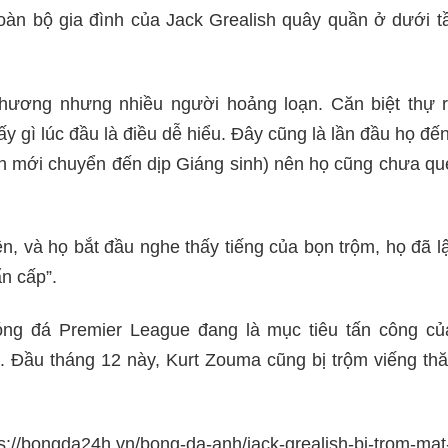
toàn bộ gia đình của Jack Grealish quây quần ở dưới 
thương nhưng nhiều người hoảng loạn. Căn biệt thự r
y gì lúc đầu là điều dễ hiểu. Đây cũng là lần đầu họ đến
sh mới chuyển đến dịp Giáng sinh) nên họ cũng chưa qu
iên, và họ bắt đầu nghe thấy tiếng của bọn trộm, họ đã l
n cấp”.
ng đá Premier League đang là mục tiêu tấn công củ
 Đầu tháng 12 này, Kurt Zouma cũng bị trộm viếng thă
bongda24h.vn/bong-da-anh/jack-grealish-bi-trom-mat-1