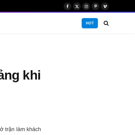
Facebook
X
Instagram
Pinterest
Vimeo
(Twitter)
HOT
bảng khi
 ở trận làm khách