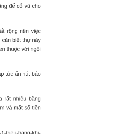
tầng để cổ vũ cho
ất rộng nên việc
 căn biệt thự này
en thuộc với ngôi
ập tức ấn nút báo
a rất nhiều băng
m và mất số tiền
-trieu-bang-khi-