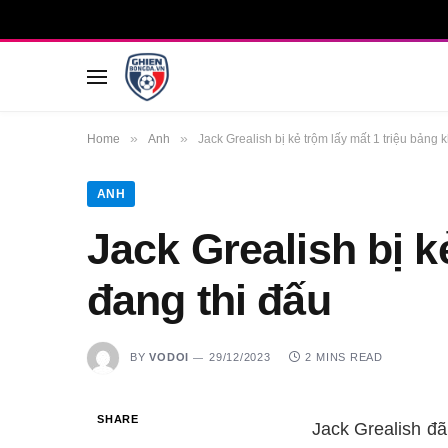
»
»
Home
Anh
Jack Grealish bị kẻ trộm lấy mất 1 triệu bảng 
ANH
Jack Grealish bị k
đang thi đấu
BY
VODOI
29/12/2023
2 MINS READ
SHARE
Jack Grealish đã