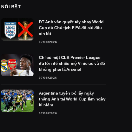
NỔI BẬT
ĐT Anh vẫn quyết tẩy chay World
Cup dù Chủ tịch FIFA đã cúi đầu
xin lỗi
07/08/2026
Chỉ có một CLB Premier League
đủ lớn để chiêu mộ Vinicius và đó
không phải là Arsenal
07/08/2026
Argentina tuyên bố lấy ngày
thắng Anh tại World Cup làm ngày
kỉ niệm
07/08/2026