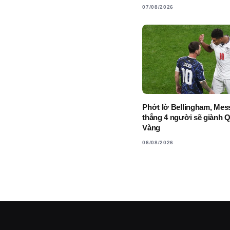
07/08/2026
Phớt lờ Bellingham, Mess
thẳng 4 người sẽ giành 
Vàng
06/08/2026