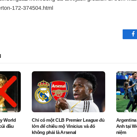
erton-172-374504.html
F
N
ay World
Chỉ có một CLB Premier League đủ
Argentina
cúi đầu
lớn để chiêu mộ Vinicius và đó
Anh tại W
không phải là Arsenal
niệm