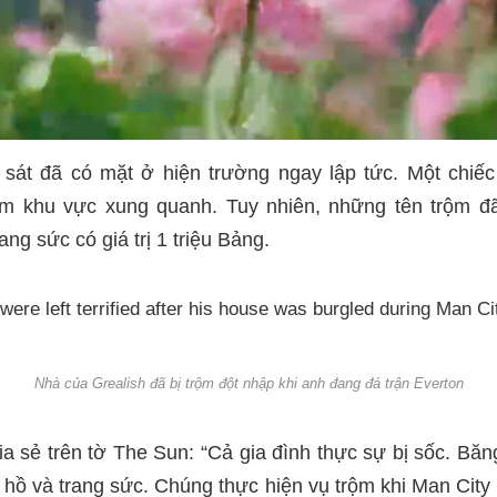
 sát đã có mặt ở hiện trường ngay lập tức. Một chiếc
m khu vực xung quanh. Tuy nhiên, những tên trộm đã
ang sức có giá trị 1 triệu Bảng.
Nhà của Grealish đã bị trộm đột nhập khi anh đang đá trận Everton
ia sẻ trên tờ The Sun: “Cả gia đình thực sự bị sốc. Bă
g hồ và trang sức. Chúng thực hiện vụ trộm khi Man City 