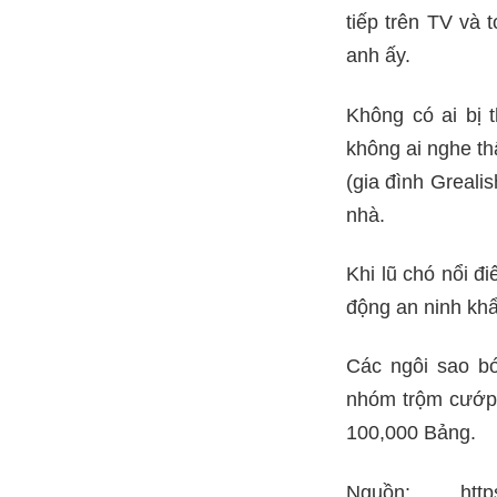
tiếp trên TV và 
anh ấy.
Không có ai bị 
không ai nghe thấ
(gia đình Greali
nhà.
Khi lũ chó nổi đ
động an ninh khẩ
Các ngôi sao bó
nhóm trộm cướp.
100,000 Bảng.
Nguồn: https://