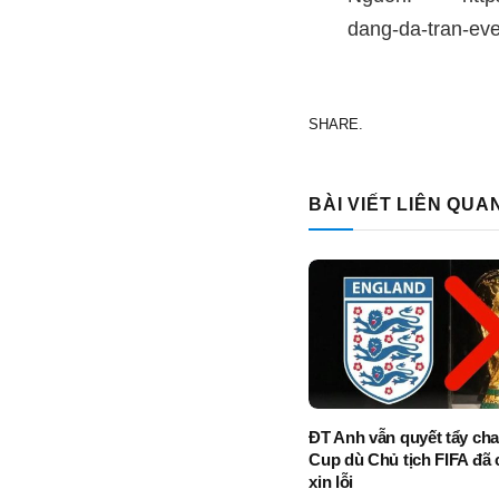
dang-da-tran-ev
SHARE.
BÀI VIẾT LIÊN QUA
ĐT Anh vẫn quyết tẩy ch
Cup dù Chủ tịch FIFA đã 
xin lỗi