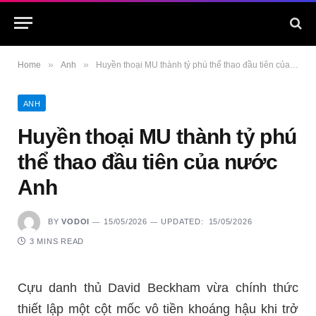
»
»
Home
Anh
Huyền thoại MU thành tỷ phú thể thao đầu tiên của nước Anh
ANH
Huyền thoại MU thành tỷ phú
thể thao đầu tiên của nước
Anh
BY
VODOI
15/05/2026
UPDATED:
15/05/2026
3 MINS READ
Cựu danh thủ David Beckham vừa chính thức
thiết lập một cột mốc vô tiền khoáng hậu khi trở