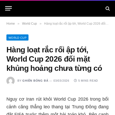
»
»
Home
World Cup
Hàng loạt rắc rối ập tới, World Cup 2026 đối mặt khủng hoảng chưa từng có
WORLD CUP
Hàng loạt rắc rối ập tới,
World Cup 2026 đối mặt
khủng hoảng chưa từng có
BY
GHIỀN BÓNG ĐÁ
03/03/2026
5 MINS READ
Nguy cơ Iran rút khỏi World Cup 2026 trong bối
cảnh căng thẳng leo thang tại Trung Đông đang
đặt FIFA trước thêm một bài toán khó. Bên cạnh