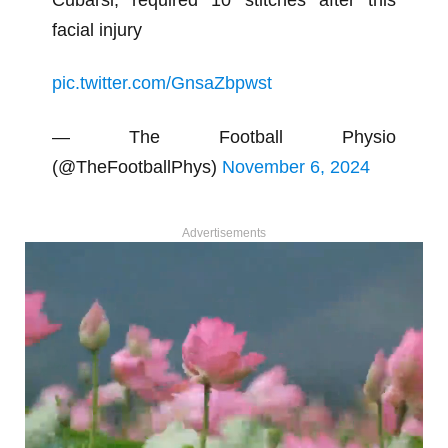
Cubarsi, required 10 stitches after this
facial injury
pic.twitter.com/GnsaZbpwst
— The Football Physio
(@TheFootballPhys)
November 6, 2024
Advertisements