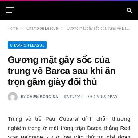
»
»
Home
Champion League
Gương mặt gây sốc của trung vệ Barca sau khi ăn trọn gầm giày đối thủ
CHAMPION LEAGUE
Gương mặt gây sốc của
trung vệ Barca sau khi ăn
trọn gầm giày đối thủ
BY
GHIỀN BÓNG ĐÁ
07/11/2024
2 MINS READ
Trung vệ trẻ Pau Cubarsi dính chấn thương
nghiêm trọng ở mặt trong trận Barca thắng Red
Star Belgrade 5-2 ở loạt trận thứ tư, giai đoạn