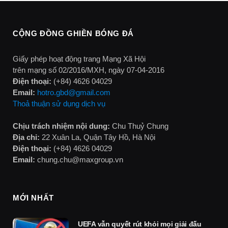
CỘNG ĐỒNG GHIỀN BÓNG ĐÁ
Giấy phép hoạt động trang Mạng Xã Hội
trên mạng số 02/2016/MXH, ngày 07-04-2016
Điện thoại:
(+84) 4626 04029
Email:
hotro.gbd@gmail.com
Thoả thuận sử dụng dịch vụ
Chịu trách nhiệm nội dung:
Chu Thuỷ Chung
Địa chỉ:
22 Xuân La, Quận Tây Hồ, Hà Nội
Điện thoại:
(+84) 4626 04029
Email:
chung.chu@maxgroup.vn
MỚI NHẤT
UEFA vẫn quyết rút khỏi mọi giải đấu