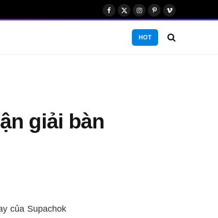
Facebook
X
Instagram
Pinterest
Vimeo
(Twitter)
HOT
n giải bàn
lay của Supachok