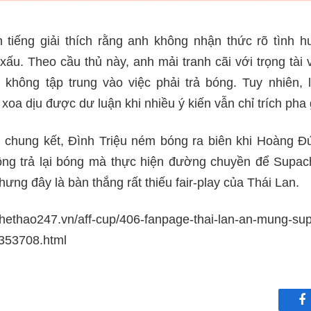
 tiếng giải thích rằng anh không nhận thức rõ tình h
xấu. Theo cầu thủ này, anh mải tranh cãi với trọng tà
 không tập trung vào việc phải trả bóng. Tuy nhiên, l
oa dịu được dư luận khi nhiều ý kiến vẫn chỉ trích pha 
n chung kết, Đình Triệu ném bóng ra biên khi Hoàng 
ông trả lại bóng mà thực hiện đường chuyền để Supac
ưng đây là bàn thắng rất thiếu fair-play của Thái Lan.
hethao247.vn/aff-cup/406-fanpage-thai-lan-an-mung-su
353708.html
F