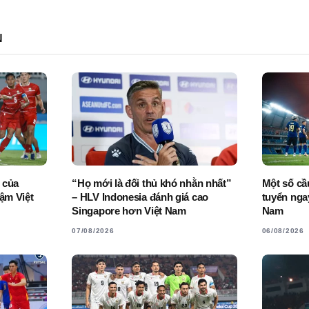
N
 của
“Họ mới là đối thủ khó nhằn nhất”
Một số cầ
đậm Việt
– HLV Indonesia đánh giá cao
tuyển nga
Singapore hơn Việt Nam
Nam
07/08/2026
06/08/2026