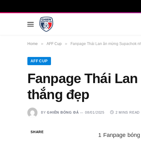
»
»
Home
AFF Cup
Fanpage Thái Lan ăn mừng Supachok nh
AFF CUP
Fanpage Thái Lan
thắng đẹp
BY
GHIỀN BÓNG ĐÁ
08/01/2025
2 MINS READ
SHARE
1 Fanpage bóng 