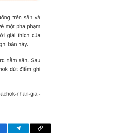
uống trên sân và
i về một pha phạm
ời giải thích của
ghi bàn này.
Đức nằm sân. Sau
hok dứt điểm ghi
pachok-nhan-giai-
acebook
Telegram
Copy