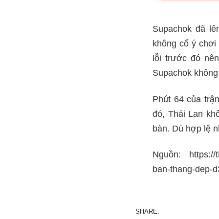
Supachok đã lên
không cố ý chơi 
lỗi trước đó nên
Supachok không x
Phút 64 của trậ
đó, Thái Lan kh
bàn. Dù hợp lệ nh
Nguồn: https://t
ban-thang-dep-d
SHARE.