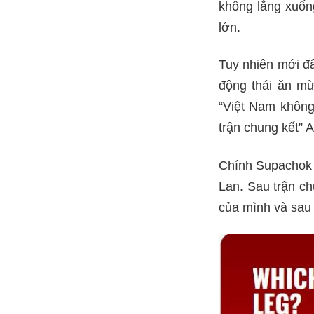
không lắng xuống
lớn.
Tuy nhiên mới đâ
động thái ăn mừ
“Việt Nam không
trận chung kết”
Chính Supachok 
Lan. Sau trận ch
của mình và sau đ