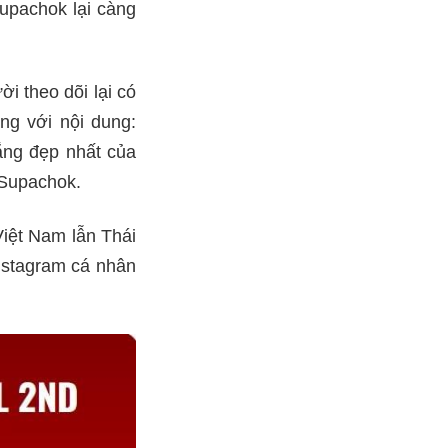
Supachok lại càng
i theo dõi lại có
ng với nội dung:
ắng đẹp nhất của
 Supachok.
iệt Nam lẫn Thái
Instagram cá nhân