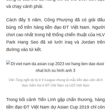
và chạy cánh phải.
Cách đây 5 năm, Công Phượng đã có giải đấu
bùng nổ trên hàng tiền đạo ĐT Việt Nam. Người
chơi cao nhất trong hệ thống chiến thuật của HLV
Park Hang Seo đã xé lưới Iraq và Jordan trên
đường vào tứ kết.
Văn Tùng ngồi dự bị ở V-League nhưng là mẫu tiền đạo cắm đích
thực hiếm hoi ở ĐT Việt Nam và U23 Việt Nam
Trong bối cảnh Tiến Linh gặp chấn thương, hàng
tiền đạo ĐT Việt Nam dự Asian Cup 2019 chỉ còn