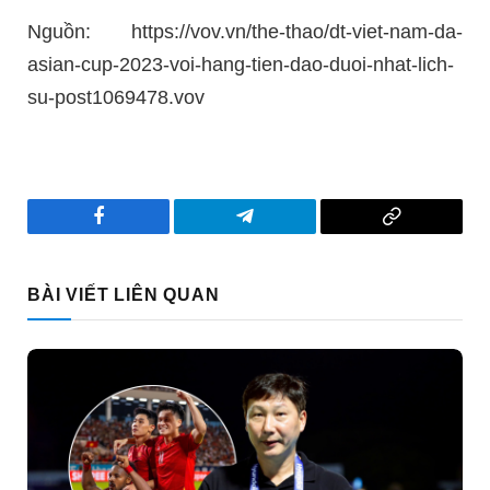
Nguồn: https://vov.vn/the-thao/dt-viet-nam-da-
asian-cup-2023-voi-hang-tien-dao-duoi-nhat-lich-
su-post1069478.vov
Facebook
Telegram
Copy
Link
BÀI VIẾT LIÊN QUAN