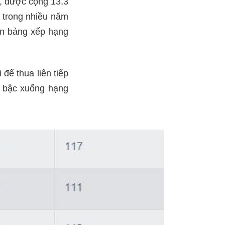
o, được cộng 13,3
” trong nhiều năm
ên bảng xếp hạng
để thua liên tiếp
 3 bậc xuống hạng