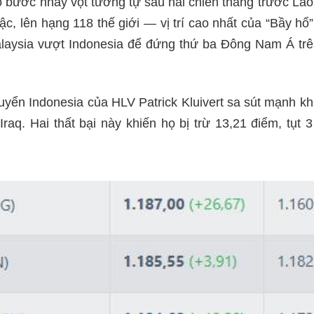
 bước nhảy vọt tương tự sau hai chiến thắng trước Là
ậc, lên hạng 118 thế giới — vị trí cao nhất của “Bầy hổ
laysia vượt Indonesia để đứng thứ ba Đông Nam Á tr
uyển Indonesia của HLV Patrick Kluivert sa sút mạnh khi 
Iraq. Hai thất bại này khiến họ bị trừ 13,21 điểm, tụt