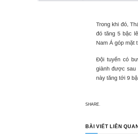
Trong khi đó, Th
đó tăng 5 bậc l
Nam Á góp mặt t
Đội tuyển có bư
giành được sau 
này tăng tới 9 bậc
SHARE.
BÀI VIẾT LIÊN QUA