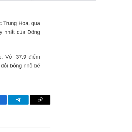
ắc Trung Hoa, qua
uy nhất của Đông
e. Với 37,9 điểm
 đội bóng nhỏ bé
acebook
Telegram
Copy
Link