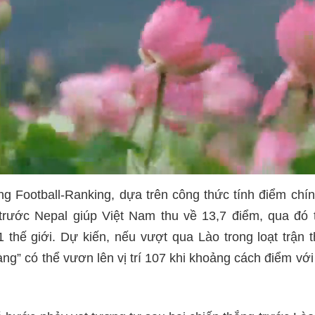
g Football-Ranking, dựa trên công thức tính điểm chí
 trước Nepal giúp Việt Nam thu về 13,7 điểm, qua đó
 thế giới. Dự kiến, nếu vượt qua Lào trong loạt trận
ng” có thể vươn lên vị trí 107 khi khoảng cách điểm với 