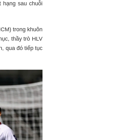
ụt hạng sau chuỗi
.HCM) trong khuôn
hục, thầy trò HLV
, qua đó tiếp tục