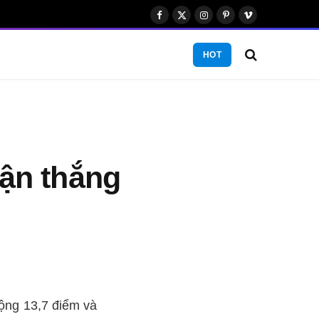
Facebook
X
Instagram
Pinterest
Vimeo
(Twitter)
HOT
rận thắng
cộng 13,7 điểm và