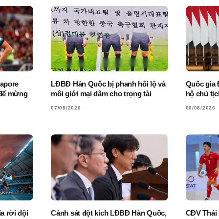
gapore
LĐBĐ Hàn Quốc bị phanh hối lộ và
Quốc gia 
 để mừng
môi giới mại dâm cho trọng tài
hộ chủ tịc
07/08/2026
06/08/2026
a rời đội
Cảnh sát đột kích LĐBĐ Hàn Quốc,
CĐV Thái 