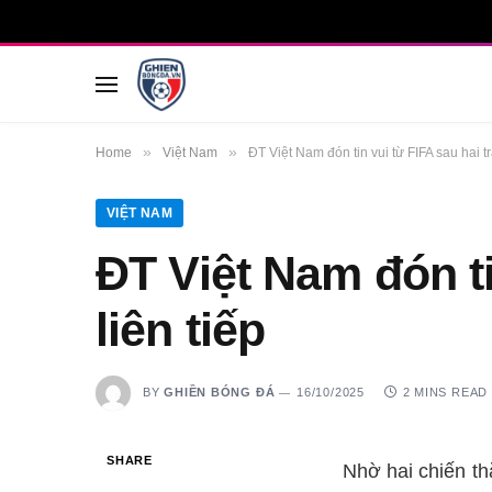
»
»
Home
Việt Nam
ĐT Việt Nam đón tin vui từ FIFA sau hai tr
VIỆT NAM
ĐT Việt Nam đón ti
liên tiếp
BY
GHIỀN BÓNG ĐÁ
16/10/2025
2 MINS READ
SHARE
Nhờ hai chiến th