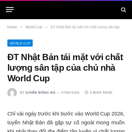
»
»
Home
World Cup
ĐT Nhật Bản tái mặt với chất lượng sân tập của chủ nhà World Cup
WORLD CUP
ĐT Nhật Bản tái mặt với chất
lượng sân tập của chủ nhà
World Cup
BY
GHIỀN BÓNG ĐÁ
07/06/2026
3 MINS READ
Chỉ vài ngày trước khi bước vào World Cup 2026,
tuyển Nhật Bản đã gặp sự cố ngoài mong muốn
khi phải thay đổi địa điểm tập luyện vì chất lượng