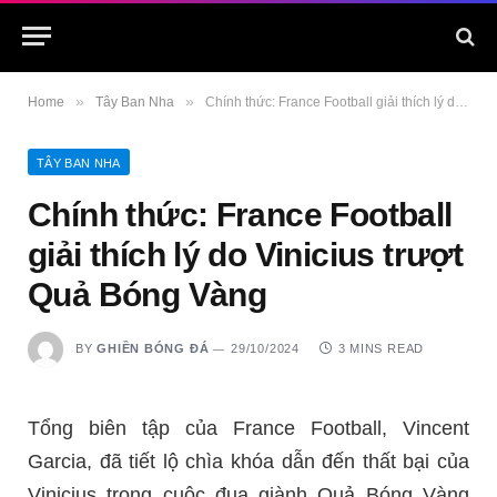
»
»
Home
Tây Ban Nha
Chính thức: France Football giải thích lý do Vinicius trượt Quả Bóng Vàng
TÂY BAN NHA
Chính thức: France Football
giải thích lý do Vinicius trượt
Quả Bóng Vàng
BY
GHIỀN BÓNG ĐÁ
29/10/2024
3 MINS READ
Tổng biên tập của France Football, Vincent
Garcia, đã tiết lộ chìa khóa dẫn đến thất bại của
Vinicius trong cuộc đua giành Quả Bóng Vàng