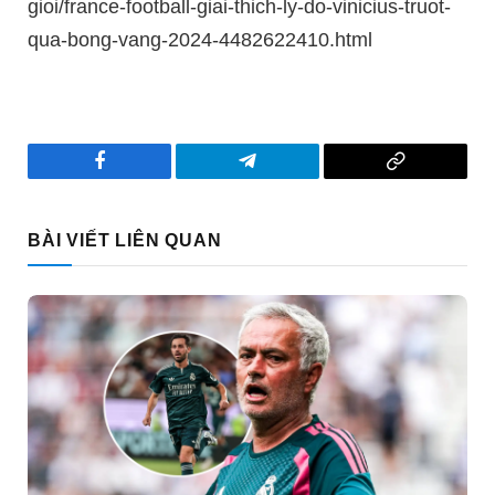
gioi/france-football-giai-thich-ly-do-vinicius-truot-
qua-bong-vang-2024-4482622410.html
Facebook
Telegram
Copy
Link
BÀI VIẾT LIÊN QUAN