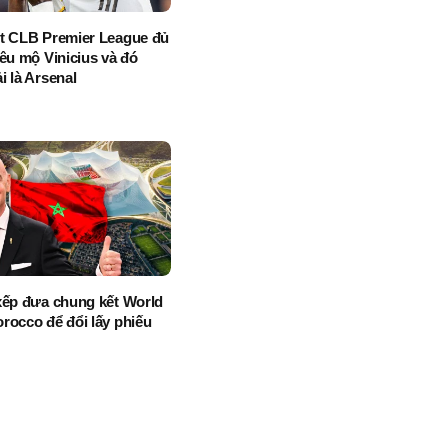
t CLB Premier League đủ
iêu mộ Vinicius và đó
i là Arsenal
xếp đưa chung kết World
rocco để đổi lấy phiếu