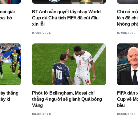
ọi giải
ĐT Anh vẫn quyết tẩy chay World
Chỉ có mộ
oại bỏ
Cup dù Chủ tịch FIFA đã cúi đầu
lớn để ch
xin lỗi
không phả
07/08/2026
07/08/2026
gày thắng
Phớt lờ Bellingham, Messi chỉ
FIFA dàn 
ày kỉ
thẳng 4 người sẽ giành Quả bóng
Cup về Mo
Vàng
bầu
06/08/2026
06/08/2026