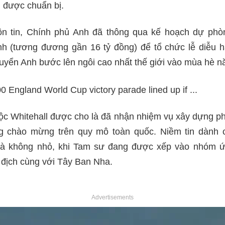
 được chuẩn bị.
n tin, Chính phủ Anh đã thông qua kế hoạch dự phòn
h (tương đương gần 16 tỷ đồng) để tổ chức lễ diễu h
uyển Anh bước lên ngôi cao nhất thế giới vào mùa hè n
ộc Whitehall được cho là đã nhận nhiệm vụ xây dựng p
g chào mừng trên quy mô toàn quốc. Niềm tin dành c
là không nhỏ, khi Tam sư đang được xếp vào nhóm ứ
 địch cùng với Tây Ban Nha.
Advertisements