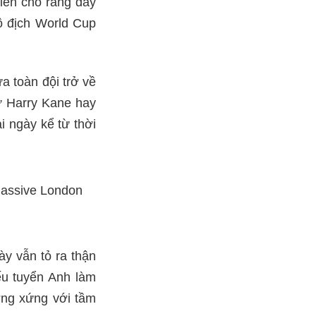
kiến cho rằng đây
ô địch World Cup
 toàn đội trở về
ư Harry Kane hay
i ngày kể từ thời
ày vẫn tỏ ra thận
nếu tuyển Anh làm
ơng xứng với tầm