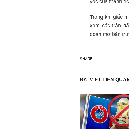
vóc của thành tíc
Trong khi giấc m
xem các trận đấ
đoạn mở bán trư
SHARE.
BÀI VIẾT LIÊN QUA