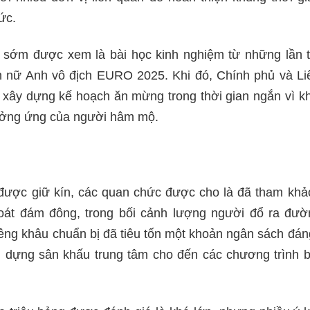
ức.
ừ sớm được xem là bài học kinh nghiệm từ những lần tr
ển nữ Anh vô địch EURO 2025. Khi đó, Chính phủ và L
t xây dựng kế hoạch ăn mừng trong thời gian ngắn vì k
ởng ứng của người hâm mộ.
được giữ kín, các quan chức được cho là đã tham khảo
oát đám đông, trong bối cảnh lượng người đổ ra đườn
riêng khâu chuẩn bị đã tiêu tốn một khoản ngân sách đáng
n, dựng sân khấu trung tâm cho đến các chương trình b