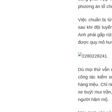
phương án tổ ch
Việc chuẩn bị t
sau khi đội tuy
Anh phải gấp rú
được quy mô hư
Dù mọi thứ vẫn 
công tác kiểm s
hàng triệu. Chỉ 
xe buýt mui trầ
người hâm mộ.