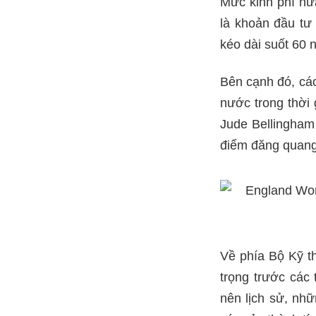
Mức kinh phí nửa
là khoản đầu tư
kéo dài suốt 60 
Bên cạnh đó, cá
nước trong thời
Jude Bellingham 
điểm đăng quang
Về phía Bộ Kỹ th
trọng trước các 
nên lịch sử, nh