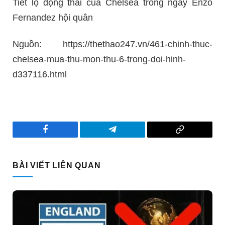
Tiết lộ động thái của Chelsea trong ngày Enzo
Fernandez hội quân
Nguồn: https://thethao247.vn/461-chinh-thuc-
chelsea-mua-thu-mon-thu-6-trong-doi-hinh-
d337116.html
Facebook
Telegram
Copy
Link
BÀI VIẾT LIÊN QUAN