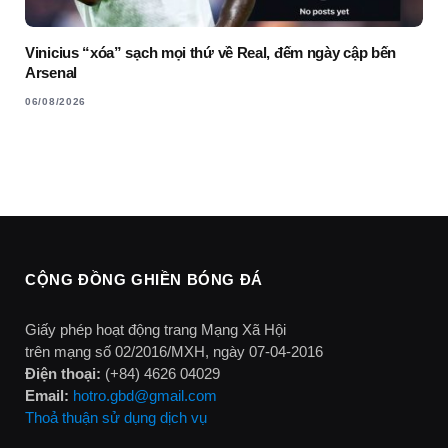
Vinicius “xóa” sạch mọi thứ về Real, đếm ngày cập bến
Arsenal
06/08/2026
CỘNG ĐỒNG GHIỀN BÓNG ĐÁ
Giấy phép hoạt động trang Mạng Xã Hội
trên mạng số 02/2016/MXH, ngày 07-04-2016
Điện thoại:
(+84) 4626 04029
Email:
hotro.gbd@gmail.com
Thoả thuận sử dụng dịch vụ