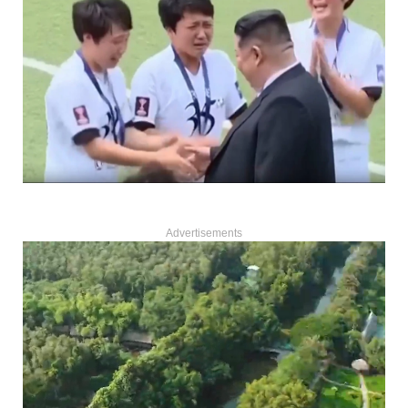
Advertisements