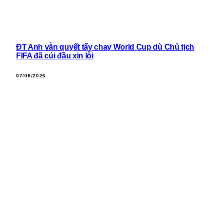
ĐT Anh vẫn quyết tẩy chay World Cup dù Chủ tịch
FIFA đã cúi đầu xin lỗi
07/08/2026