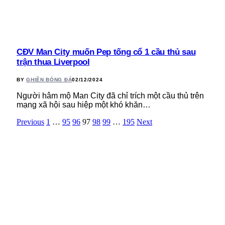
CĐV Man City muốn Pep tống cổ 1 cầu thủ sau
trận thua Liverpool
BY
GHIỀN BÓNG ĐÁ
02/12/2024
Người hâm mộ Man City đã chỉ trích một cầu thủ trên
mạng xã hội sau hiệp một khó khăn…
Previous
1
…
95
96
97
98
99
…
195
Next