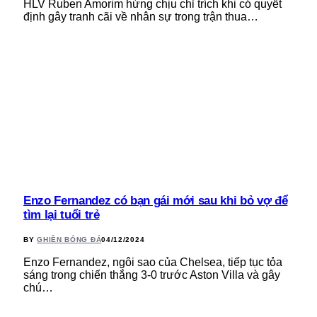
HLV Ruben Amorim hứng chịu chỉ trích khi có quyết
định gây tranh cãi về nhân sự trong trận thua…
Enzo Fernandez có bạn gái mới sau khi bỏ vợ để
tìm lại tuổi trẻ
BY
GHIỀN BÓNG ĐÁ
04/12/2024
Enzo Fernandez, ngôi sao của Chelsea, tiếp tục tỏa
sáng trong chiến thắng 3-0 trước Aston Villa và gây
chú…