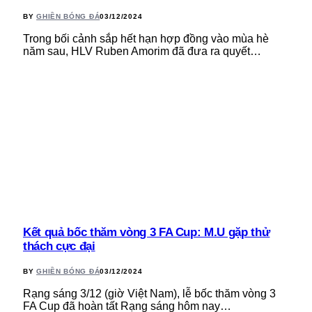
BY
GHIỀN BÓNG ĐÁ
03/12/2024
Trong bối cảnh sắp hết hạn hợp đồng vào mùa hè
năm sau, HLV Ruben Amorim đã đưa ra quyết…
Kết quả bốc thăm vòng 3 FA Cup: M.U gặp thử
thách cực đại
BY
GHIỀN BÓNG ĐÁ
03/12/2024
Rạng sáng 3/12 (giờ Việt Nam), lễ bốc thăm vòng 3
FA Cup đã hoàn tất Rạng sáng hôm nay…