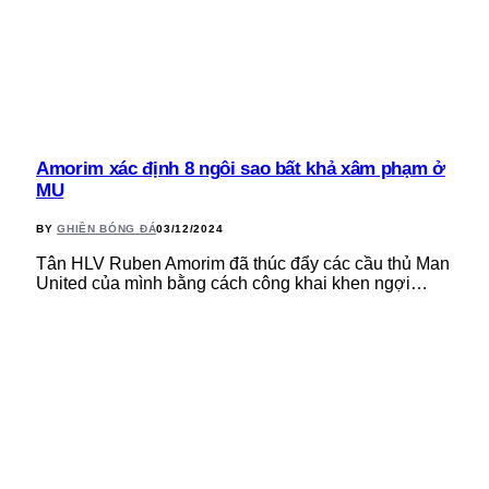
Amorim xác định 8 ngôi sao bất khả xâm phạm ở
MU
BY
GHIỀN BÓNG ĐÁ
03/12/2024
Tân HLV Ruben Amorim đã thúc đẩy các cầu thủ Man
United của mình bằng cách công khai khen ngợi…