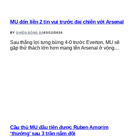
MU đón liền 2 tin vui trước đại chiến với Arsenal
BY
GHIỀN BÓNG ĐÁ
03/12/2024
Sau thắng lợi tưng bừng 4-0 trước Everton, MU sẽ
gặp thử thách lớn hơn mang tên Arsenal ở vòng…
Cầu thủ MU đầu tiên được Ruben Amorim
‘thưởng’ sau 3 trận nắm đội