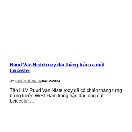
Ruud Van Nistelrooy đại thắng trận ra mắt
Leicester
BY
GHIỀN BÓNG ĐÁ
04/12/2024
Tân HLV Ruud Van Nistelrooy đã có chiến thắng tưng
bừng trước West Ham trong trận đầu dẫn dắt
Leicester.…