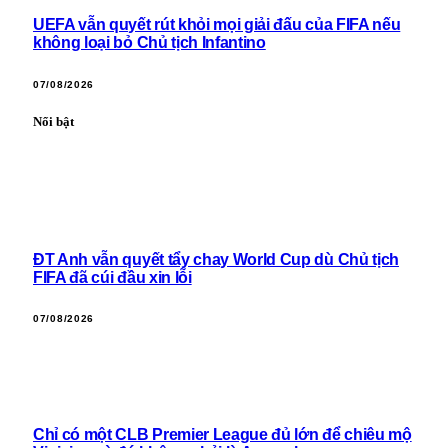
UEFA vẫn quyết rút khỏi mọi giải đấu của FIFA nếu
không loại bỏ Chủ tịch Infantino
07/08/2026
Nổi bật
ĐT Anh vẫn quyết tẩy chay World Cup dù Chủ tịch
FIFA đã cúi đầu xin lỗi
07/08/2026
Chỉ có một CLB Premier League đủ lớn để chiêu mộ