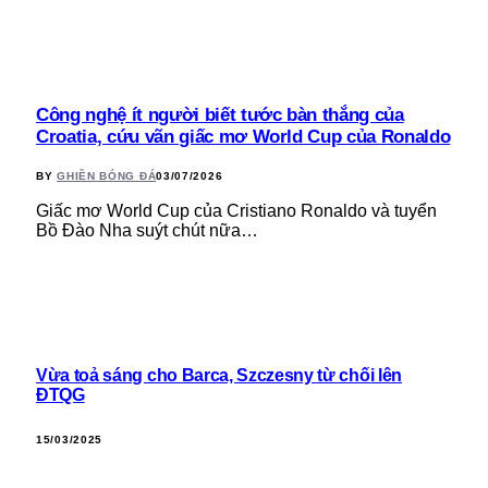
Công nghệ ít người biết tước bàn thắng của
Croatia, cứu vãn giấc mơ World Cup của Ronaldo
BY
GHIỀN BÓNG ĐÁ
03/07/2026
Giấc mơ World Cup của Cristiano Ronaldo và tuyển
Bồ Đào Nha suýt chút nữa…
Vừa toả sáng cho Barca, Szczesny từ chối lên
ĐTQG
15/03/2025