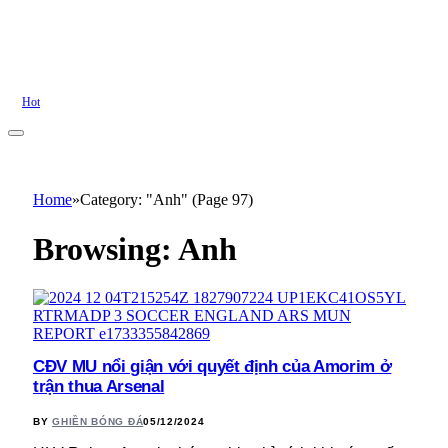
Hot
Home
»
Category: "Anh" (Page 97)
Browsing:
Anh
CĐV MU nổi giận với quyết định của Amorim ở
trận thua Arsenal
BY
GHIỀN BÓNG ĐÁ
05/12/2024