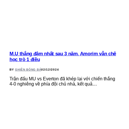
M.U thắng đậm nhất sau 3 năm, Amorim vẫn chê
học trò 1 điều
BY
GHIỀN BÓNG ĐÁ
02/12/2024
Trận đấu MU vs Everton đã khép lại với chiến thắng
4-0 nghiêng về phía đội chủ nhà, kết quả…