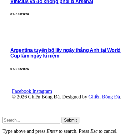
Vinicius và đó không phải là Arsenal
07/08/2026
Argentina tuyên bố lấy ngày thắng Anh tại World
Cup làm ngày kỉ niệm
07/08/2026
Facebook
Instagram
© 2026 Ghiền Bóng Đá. Designed by
Ghiền Bóng Đá
.
Submit
Type above and press
Enter
to search. Press
Esc
to cancel.