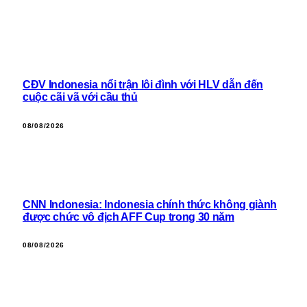
CĐV Indonesia nổi trận lôi đình với HLV dẫn đến
cuộc cãi vã với cầu thủ
08/08/2026
CNN Indonesia: Indonesia chính thức không giành
được chức vô địch AFF Cup trong 30 năm
08/08/2026