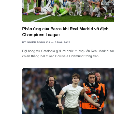
Phản ứng của Barca khi Real Madrid vô địch
Champions League
BY
GHIỀN BÓNG ĐÁ
02/06/2024
Đội bóng xứ Catalonia gửi lời chúc mừng đến Real Madrid sa
chiến thắng 2-0 trước Borussia Dortmund trong trận…