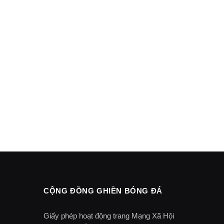
CỘNG ĐỒNG GHIỀN BÓNG ĐÁ
Giấy phép hoạt động trang Mạng Xã Hội