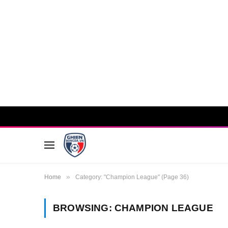
»
Home
Category: "Champion League" (Page 36)
BROWSING:
CHAMPION LEAGUE