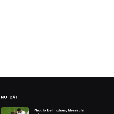
NỔI BẬT
Phớt lờ Bellingham, Messi chỉ