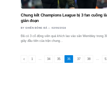
Chung kết Champions League bị 3 fan cuồng l
gián đoạn
BY
GHIỀN BÓNG ĐÁ
02/06/2024
Đã có 3 cổ động viên quá khích lao vào sân Wembley trong 3
giây đầu tiên của trận chung…
Previous
…
…
1
34
35
36
37
38
5