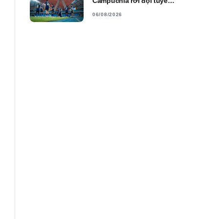
Campuchia rời đội tuyển
ngay trước trận gặp Việt
06/08/2026
Nam