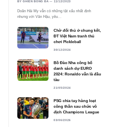
BY
GHIỀN BÓNG ĐÁ
11/12/2023
Doãn Hải My vẫn có những tật xấu nhất định
nhưng với Văn Hậu, yêu…
Chờ đối thủ ở chung kết,
ĐT Việt Nam tranh thủ
chơi Pickleball
30/12/2024
Bồ Đào Nha công bố
danh sách dự EURO
2024: Ronaldo vẫn là đầu
tàu
21/05/2024
PSG chia tay hàng loạt
công thần sau chức vô
địch Champions League
03/06/2026