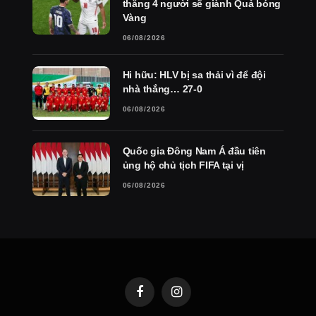
thẳng 4 người sẽ giành Quả bóng
Vàng
06/08/2026
Hi hữu: HLV bị sa thải vì để đội
nhà thắng… 27-0
06/08/2026
Quốc gia Đông Nam Á đầu tiên
ủng hộ chủ tịch FIFA tại vị
06/08/2026
Facebook
Instagram