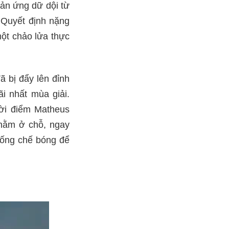
ản ứng dữ dội từ
 Quyết định nặng
một chảo lửa thực
ã bị đẩy lên đỉnh
i nhất mùa giải.
hời điểm Matheus
 nằm ở chỗ, ngay
hống chế bóng để