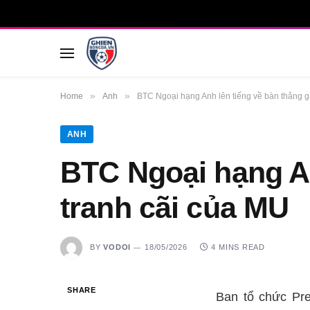
»
»
Home
Anh
BTC Ngoại hạng Anh lên tiếng về bàn thắng g
ANH
BTC Ngoại hạng An
tranh cãi của MU
BY
VODOI
18/05/2026
4 MINS READ
SHARE
Ban tổ chức Pre