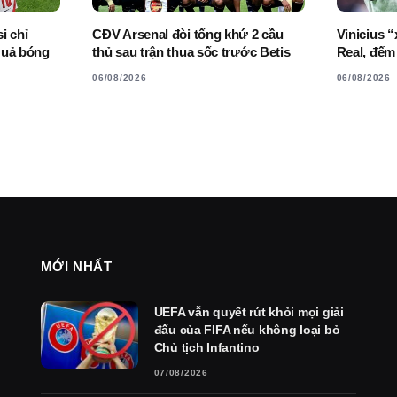
i chỉ
CĐV Arsenal đòi tống khứ 2 cầu
Vinicius 
Quả bóng
thủ sau trận thua sốc trước Betis
Real, đếm
06/08/2026
06/08/2026
MỚI NHẤT
UEFA vẫn quyết rút khỏi mọi giải
đấu của FIFA nếu không loại bỏ
Chủ tịch Infantino
07/08/2026