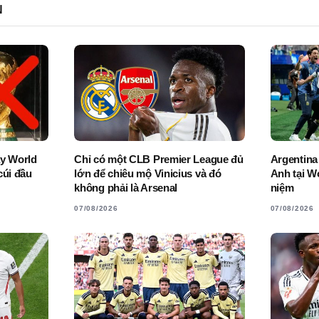
N
ay World
Chỉ có một CLB Premier League đủ
Argentina
cúi đầu
lớn để chiêu mộ Vinicius và đó
Anh tại W
không phải là Arsenal
niệm
07/08/2026
07/08/2026