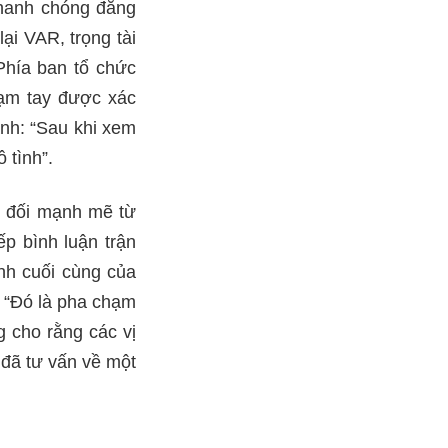
nhanh chóng đăng
ại VAR, trọng tài
Phía ban tổ chức
hạm tay được xác
ạnh: “Sau khi xem
 tình”.
n đối mạnh mẽ từ
ếp bình luận trận
ịnh cuối cùng của
: “Đó là pha chạm
g cho rằng các vị
đã tư vấn về một