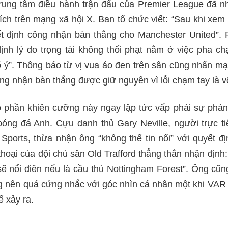
rung tâm điều hành trận đấu của Premier League đã 
ích trên mạng xã hội X. Ban tổ chức viết: “Sau khi xem l
t định công nhận bàn thắng cho Manchester United”. 
định lý do trọng tài không thổi phạt nằm ở việc pha c
ố ý”. Thông báo từ vị vua áo đen trên sân cũng nhấn m
ông nhận bàn thắng được giữ nguyên vì lỗi chạm tay là vô
ó phần khiên cưỡng này ngay lập tức vấp phải sự phả
óng đá Anh. Cựu danh thủ Gary Neville, người trực ti
Sports, thừa nhận ông “không thể tin nổi” với quyết đ
 thoại của đội chủ sân Old Trafford thẳng thắn nhận định
 sẽ nổi điên nếu là cầu thủ Nottingham Forest”. Ông cũn
g nên quá cứng nhắc với góc nhìn cá nhân một khi VAR 
ể xảy ra.