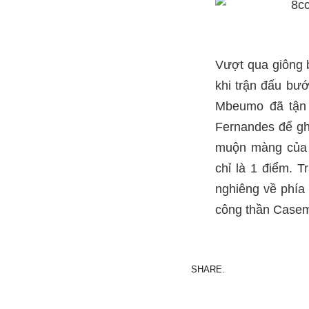
Vượt qua giông b
khi trận đấu bướ
Mbeumo đã tận 
Fernandes để gh
muộn màng của M
chỉ là 1 điểm. T
nghiêng về phía
công thần Casemi
SHARE.