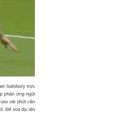
el Salisbury trực
ép phản ứng ngút
 sau vài phút cân
ỏ. Để xoa dịu làn