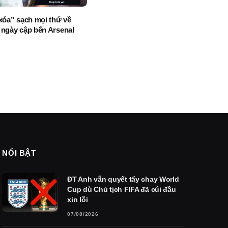
“xóa” sạch mọi thứ về
 ngày cập bến Arsenal
NỔI BẬT
ĐT Anh vẫn quyết tẩy chay World
Cup dù Chủ tịch FIFA đã cúi đầu
xin lỗi
07/08/2026