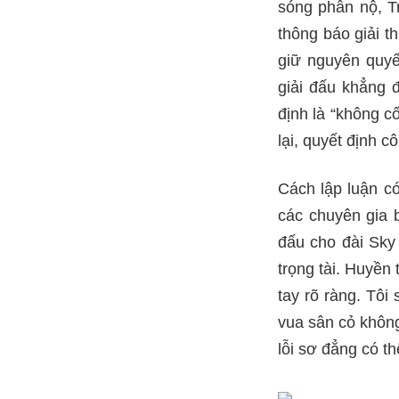
sóng phẫn nộ, T
thông báo giải th
giữ nguyên quyế
giải đấu khẳng 
định là “không c
lại, quyết định c
Cách lập luận c
các chuyên gia b
đấu cho đài Sky 
trọng tài. Huyền
tay rõ ràng. Tôi
vua sân cỏ khôn
lỗi sơ đẳng có th