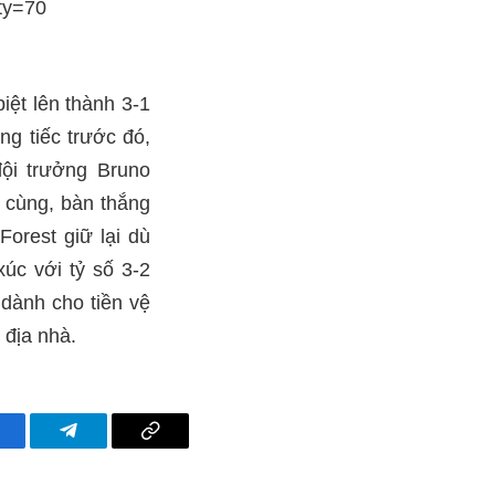
iệt lên thành 3-1
ng tiếc trước đó,
ội trưởng Bruno
 cùng, bàn thắng
orest giữ lại dù
xúc với tỷ số 3-2
dành cho tiền vệ
 địa nhà.
acebook
Telegram
Copy
Link