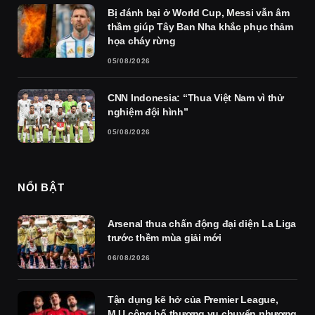
Bị đánh bại ở World Cup, Messi vẫn âm
thầm giúp Tây Ban Nha khắc phục thảm
họa cháy rừng
05/08/2026
CNN Indonesia: “Thua Việt Nam vì thử
nghiệm đội hình”
05/08/2026
NỔI BẬT
Arsenal thua chấn động đại diện La Liga
trước thềm mùa giải mới
06/08/2026
Tận dụng kẽ hở của Premier League,
M.U công bố thương vụ chuyển nhượng