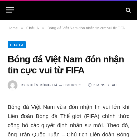
»
»
Home
Châu Á
Bóng đá Việt Nam đón nhận tin cực vui từ FIFA
CHÂU Á
Bóng đá Việt Nam đón nhận
tin cực vui từ FIFA
BY
GHIỀN BÓNG ĐÁ
08/10/2025
2 MINS READ
Bóng đá Việt Nam vừa đón nhận tin vui lớn khi
Liên đoàn Bóng đá Thế giới (FIFA) chính thức
công bố các quyết định nhân sự mới. Theo đó,
ông Trần Quốc Tuấn – Chủ tịch Liên đoàn Bóng