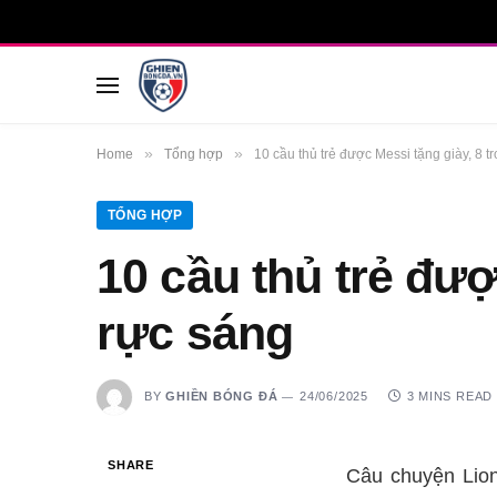
»
»
Home
Tổng hợp
10 cầu thủ trẻ được Messi tặng giày, 8 t
TỔNG HỢP
10 cầu thủ trẻ đượ
rực sáng
BY
GHIỀN BÓNG ĐÁ
24/06/2025
3 MINS READ
SHARE
Câu chuyện Lio